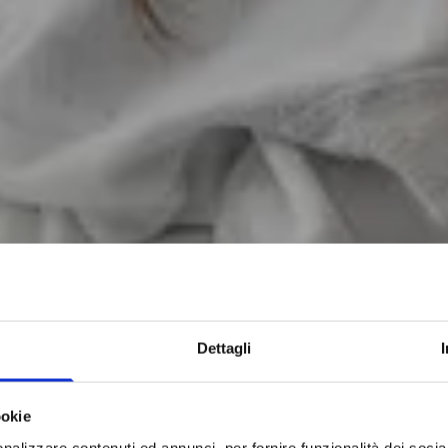
Q HOTEL
MILA
Quality inspired by you
Dettagli
ookie
nalizzare contenuti ed annunci, per fornire funzionalità dei socia