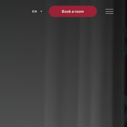
Book a room
EN