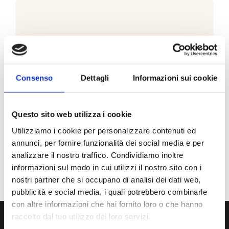
Consenso
Dettagli
Informazioni sui cookie
I hereby authorize the processing of my personal data.
(
Privacy policy
).
I want to receive emails with news and information on
Questo sito web utilizza i cookie
deals
Utilizziamo i cookie per personalizzare contenuti ed
annunci, per fornire funzionalità dei social media e per
analizzare il nostro traffico. Condividiamo inoltre
informazioni sul modo in cui utilizzi il nostro sito con i
nostri partner che si occupano di analisi dei dati web,
pubblicità e social media, i quali potrebbero combinarle
con altre informazioni che hai fornito loro o che hanno
raccolto dal tuo utilizzo dei loro servizi.