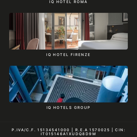
IQ HOTEL ROMA
IQ HOTEL FIRENZE
IQ HOTELS GROUP
P.IVA/C.F. 15134541000 |
R.E.A 1570025 |
CIN:
IT015146A1XUDQ8D9M