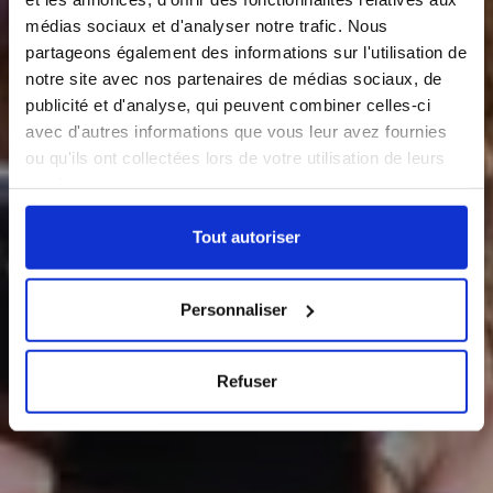
médias sociaux et d'analyser notre trafic. Nous
partageons également des informations sur l'utilisation de
notre site avec nos partenaires de médias sociaux, de
Évènements
Évènements
publicité et d'analyse, qui peuvent combiner celles-ci
avec d'autres informations que vous leur avez fournies
ou qu'ils ont collectées lors de votre utilisation de leurs
services.
Tout autoriser
Personnaliser
Refuser