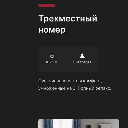
Трехместный номер
Трехместный
номер
19 КВ.М.
3 ЧЕЛОВЕКА
Функциональность и комфорт,
умноженные на 3. Полный релакс.