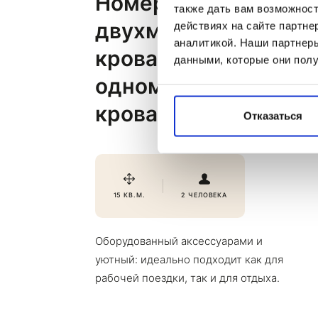
кроватями
Номер с
также дать вам возможнос
двухместной
действиях на сайте партне
аналитикой. Наши партнеры
кроватью/с двумя
данными, которые они полу
одноместными
кроватями
Отказаться
15 КВ.М.
2 ЧЕЛОВЕКА
Оборудованный аксессуарами и
уютный: идеально подходит как для
рабочей поездки, так и для отдыха.