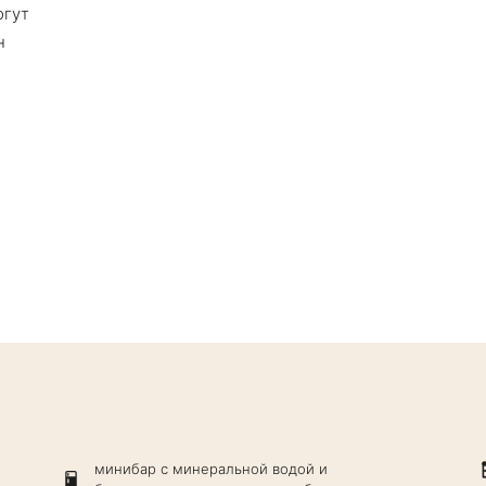
огут
н
минибар с минеральной водой и