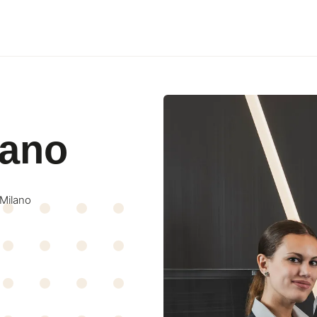
lano
lano
 Milano