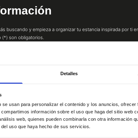
nformación
ás buscando y empieza a organizar tu estancia inspirada por ti e
(*) son obligatorios.
APELLIDO*
Detalles
TELÉFONO*
s
b se usan para personalizar el contenido y los anuncios, ofrecer
s, compartimos información sobre el uso que haga del sitio web 
 análisis web, quienes pueden combinarla con otra información q
r del uso que haya hecho de sus servicios.